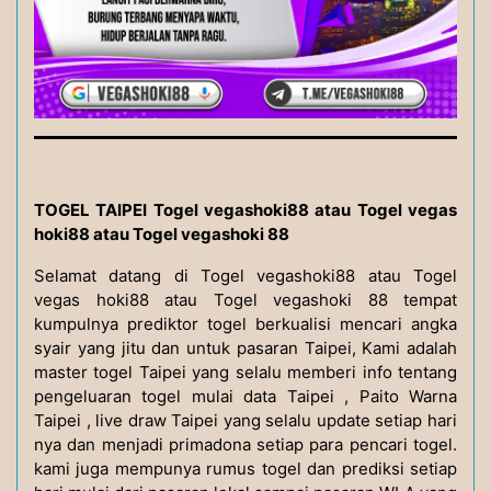
TOGEL TAIPEI Togel vegashoki88 atau Togel vegas
hoki88 atau Togel vegashoki 88
Selamat datang di Togel vegashoki88 atau Togel
vegas hoki88 atau Togel vegashoki 88 tempat
kumpulnya prediktor togel berkualisi mencari angka
syair yang jitu dan untuk pasaran Taipei, Kami adalah
master togel Taipei yang selalu memberi info tentang
pengeluaran togel mulai data Taipei , Paito Warna
Taipei , live draw Taipei yang selalu update setiap hari
nya dan menjadi primadona setiap para pencari togel.
kami juga mempunya rumus togel dan prediksi setiap