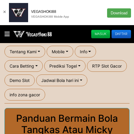
×
VEGASHOKI88
Download
VEGASHOKI88 Mobile App
MASUK
DAFTAR
Tentang Kami
Mobile
Info
Cara Betting
Prediksi Togel
RTP Slot Gacor
Demo Slot
Jadwal Bola hari ini
info zona gacor
Panduan Bermain Bola
Tangkas Atau Micky