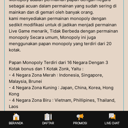
sebagai acuan dalam permainan yang sudah sering di
mainkan dan di gemari oleh banyak orang.
kami menyediakan permainan monopoly dengan
sedikit modifikasi untuk di jadikan menjadi permainan
Live Game menarik, Tidak Berbeda dengan permainan
monopoly Secara umum, Monopoly ini juga
menggunakan papan monopoly yang terdiri dari 20
kotak.
Papan Monopoly Terdiri dari 16 Negara Dengan 3
Kotak bonus dan 1 Kotak Zonk, Yaitu :
- 4 Negara Zona Merah : Indonesia, Singapore,
Malaysia, Brunei
- 4 Negara Zona Kuning : Japan, China, Korea, Hong
Kong
- 4 Negara Zona Biru : Vietnam, Phillipines, Thailand,
Laos
- 4 Negara Zona Hijau : Cambodia, Macao, India,
Taiwan
BERANDA
DAFTAR
PROMOSI
LIVE CHAT
- Bonus x2, Bonus x1, Bonus x1/2 masing-masing 1