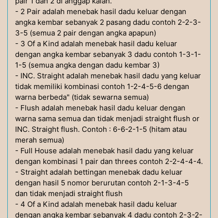
pair 1 dan 2 di anggap kalah.
- 2 Pair adalah menebak hasil dadu keluar dengan
angka kembar sebanyak 2 pasang dadu contoh 2-2-3-
3-5 (semua 2 pair dengan angka apapun)
- 3 Of a Kind adalah menebak hasil dadu keluar
dengan angka kembar sebanyak 3 dadu contoh 1-3-1-
1-5 (semua angka dengan dadu kembar 3)
- INC. Straight adalah menebak hasil dadu yang keluar
tidak memiliki kombinasi contoh 1-2-4-5-6 dengan
warna berbeda" (tidak sewarna semua)
- Flush adalah menebak hasil dadu keluar dengan
warna sama semua dan tidak menjadi straight flush or
INC. Straight flush. Contoh : 6-6-2-1-5 (hitam atau
merah semua)
- Full House adalah menebak hasil dadu yang keluar
dengan kombinasi 1 pair dan threes contoh 2-2-4-4-4.
- Straight adalah bettingan menebak dadu keluar
dengan hasil 5 nomor berurutan contoh 2-1-3-4-5
dan tidak menjadi straight flush
- 4 Of a Kind adalah menebak hasil dadu keluar
dengan angka kembar sebanyak 4 dadu contoh 2-3-2-