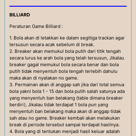
BILLIARD
Peraturan Game Billiard :
1. Bola akan di letakkan ke dalam segitiga trackan agar
tersusun secara acak sebelum di break.
2. Breaker akan memukul bola putih dari titik tengah
secara lurus ke arah bola yang telah tersusun, Jikalau
breaker gagal memukul bola secara benar dan bola
putih tidak menyentuh bola tengah terlebih dahulu
maka akan di nyatakan no game.
3. Permainan akan di anggap sah jika dari total semua
bola yakni bola 1 - 15 dan bola putih salah satunya ada
yang menyentuh ban belakang (table dimana breaker
berdiri), Jikalau tidak terdapat 1 bola pun yang
menyentuh ban belakang maka akan di anggap tidak
sah atau no game. Breaker kembali akan melakukan
break di periode tersebut sampai terdapat hasilnya.
4. Bola yang di tentukan menjadi hasil keluar adalah