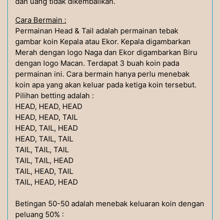
dan uang tidak dikembalikan.
Cara Bermain :
Permainan Head & Tail adalah permainan tebak
gambar koin Kepala atau Ekor. Kepala digambarkan
Merah dengan logo Naga dan Ekor digambarkan Biru
dengan logo Macan. Terdapat 3 buah koin pada
permainan ini. Cara bermain hanya perlu menebak
koin apa yang akan keluar pada ketiga koin tersebut.
Pilihan betting adalah :
HEAD, HEAD, HEAD
HEAD, HEAD, TAIL
HEAD, TAIL, HEAD
HEAD, TAIL, TAIL
TAIL, TAIL, TAIL
TAIL, TAIL, HEAD
TAIL, HEAD, TAIL
TAIL, HEAD, HEAD
Betingan 50-50 adalah menebak keluaran koin dengan
peluang 50% :