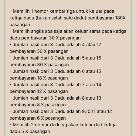
- Memilih 1 nomor kembar tiga untuk keluar pada
ketiga dadu (bukan salah satu dadu) pembayaran 180X
pasangan
- Memilih angka apa saja akan keluar sama pada ketiga
dadu pembayaran 30 X pasangan
- Jumlah hasil dari 3 Dadu adalah 4 atau 17
pembayaran 50 X pasangan
- Jumlah hasil dari 3 Dadu adalah 5 atau 16
pembayaran 30 X pasangan
- Jumlah hasil dari 3 Dadu adalah 6 atau 15
pembayaran 18 X pasangan
- Jumlah hasil dari 3 Dadu adalah 7 atau 14
pembayaran 12 X pasangan
- Jumlah hasil dari 3 Dadu adalah 8 atau 13
pembayaran 8 X pasangan
- Jumlah hasil dari 3 Dadu adalah 9,10,11 atau 12
pembayaran 6 X pasangan
- Memilih 2 nomor dadu yg akan keluar dari ketiga
dadu 5 X pasangan