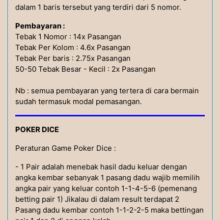
dalam 1 baris tersebut yang terdiri dari 5 nomor.
Pembayaran :
Tebak 1 Nomor : 14x Pasangan
Tebak Per Kolom : 4.6x Pasangan
Tebak Per baris : 2.75x Pasangan
50-50 Tebak Besar - Kecil : 2x Pasangan
Nb : semua pembayaran yang tertera di cara bermain
sudah termasuk modal pemasangan.
POKER DICE
Peraturan Game Poker Dice :
- 1 Pair adalah menebak hasil dadu keluar dengan
angka kembar sebanyak 1 pasang dadu wajib memilih
angka pair yang keluar contoh 1-1-4-5-6 (pemenang
betting pair 1) Jikalau di dalam result terdapat 2
Pasang dadu kembar contoh 1-1-2-2-5 maka bettingan