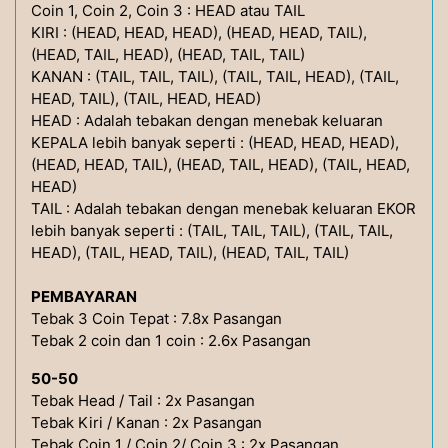
Coin 1, Coin 2, Coin 3 : HEAD atau TAIL
KIRI : (HEAD, HEAD, HEAD), (HEAD, HEAD, TAIL),
(HEAD, TAIL, HEAD), (HEAD, TAIL, TAIL)
KANAN : (TAIL, TAIL, TAIL), (TAIL, TAIL, HEAD), (TAIL,
HEAD, TAIL), (TAIL, HEAD, HEAD)
HEAD : Adalah tebakan dengan menebak keluaran
KEPALA lebih banyak seperti : (HEAD, HEAD, HEAD),
(HEAD, HEAD, TAIL), (HEAD, TAIL, HEAD), (TAIL, HEAD,
HEAD)
TAIL : Adalah tebakan dengan menebak keluaran EKOR
lebih banyak seperti : (TAIL, TAIL, TAIL), (TAIL, TAIL,
HEAD), (TAIL, HEAD, TAIL), (HEAD, TAIL, TAIL)
PEMBAYARAN
Tebak 3 Coin Tepat : 7.8x Pasangan
Tebak 2 coin dan 1 coin : 2.6x Pasangan
50-50
Tebak Head / Tail : 2x Pasangan
Tebak Kiri / Kanan : 2x Pasangan
Tebak Coin 1 / Coin 2/ Coin 3 : 2x Pasangan