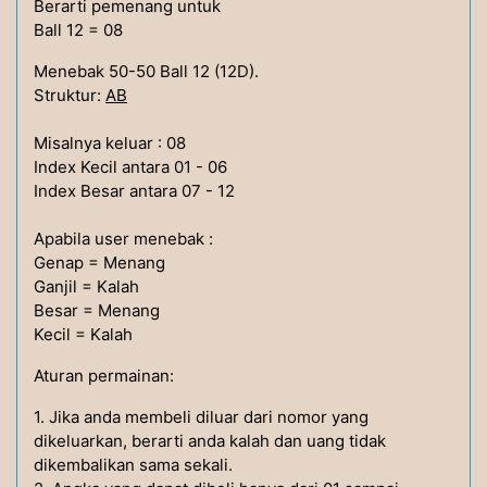
Berarti pemenang untuk
Ball 12 = 08
Menebak 50-50 Ball 12 (12D).
Struktur:
AB
Misalnya keluar : 08
Index Kecil antara 01 - 06
Index Besar antara 07 - 12
Apabila user menebak :
Genap = Menang
Ganjil = Kalah
Besar = Menang
Kecil = Kalah
Aturan permainan:
1. Jika anda membeli diluar dari nomor yang
dikeluarkan, berarti anda kalah dan uang tidak
dikembalikan sama sekali.