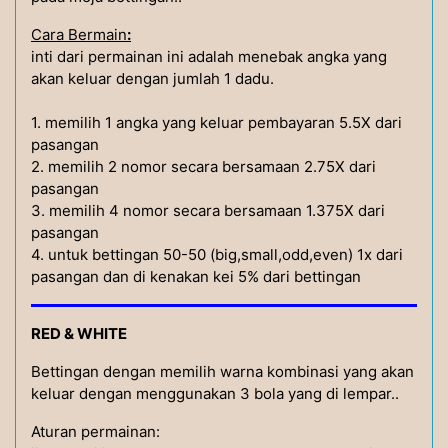
Cara Bermain
:
inti dari permainan ini adalah menebak angka yang
akan keluar dengan jumlah 1 dadu.
1. memilih 1 angka yang keluar pembayaran 5.5X dari
pasangan
2. memilih 2 nomor secara bersamaan 2.75X dari
pasangan
3. memilih 4 nomor secara bersamaan 1.375X dari
pasangan
4. untuk bettingan 50-50 (big,small,odd,even) 1x dari
pasangan dan di kenakan kei 5% dari bettingan
RED & WHITE
Bettingan dengan memilih warna kombinasi yang akan
keluar dengan menggunakan 3 bola yang di lempar..
Aturan permainan: