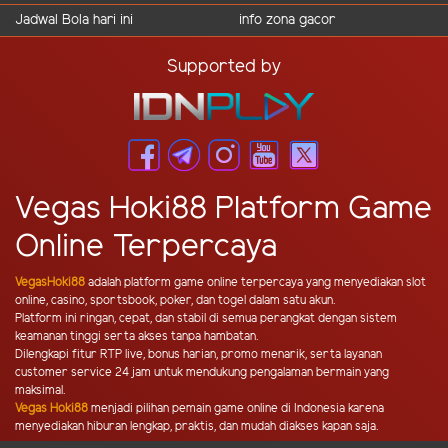
Jadwal Bola hari ini
info zona gacor
Supported by
Vegas Hoki88 Platform Game
Online Terpercaya
VegasHoki88
adalah platform game online terpercaya yang menyediakan slot
online, casino, sportsbook, poker, dan togel dalam satu akun.
Platform ini ringan, cepat, dan stabil di semua perangkat dengan sistem
keamanan tinggi serta akses tanpa hambatan.
Dilengkapi fitur RTP live, bonus harian, promo menarik, serta layanan
customer service 24 jam untuk mendukung pengalaman bermain yang
maksimal.
Vegas Hoki88
menjadi pilihan pemain game online di Indonesia karena
menyediakan hiburan lengkap, praktis, dan mudah diakses kapan saja.