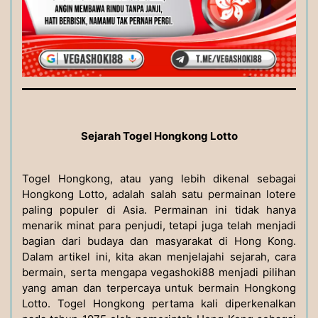
Sejarah Togel Hongkong Lotto
Togel Hongkong, atau yang lebih dikenal sebagai
Hongkong Lotto, adalah salah satu permainan lotere
paling populer di Asia. Permainan ini tidak hanya
menarik minat para penjudi, tetapi juga telah menjadi
bagian dari budaya dan masyarakat di Hong Kong.
Dalam artikel ini, kita akan menjelajahi sejarah, cara
bermain, serta mengapa vegashoki88 menjadi pilihan
yang aman dan terpercaya untuk bermain Hongkong
Lotto. Togel Hongkong pertama kali diperkenalkan