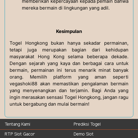
memberikan kepercayaan kepada pemain bahwa
mereka bermain di lingkungan yang adil.
Kesimpulan
Togel Hongkong bukan hanya sekadar permainan,
tetapi juga merupakan bagian dari kehidupan
masyarakat Hong Kong selama beberapa dekade.
Dengan sejarah yang kaya dan berbagai cara untuk
bermain, permainan ini terus menarik minat banyak
orang. Memilih platform yang aman seperti
vegashoki88 akan memastikan pengalaman bermain
yang menyenangkan dan terjamin. Bagi Anda yang
ingin merasakan sensasi Togel Hongkong, jangan ragu
untuk bergabung dan mulai bermain!
Tentang Kami
Prediksi Togel
RTP Slot Gacor
Demo Slot