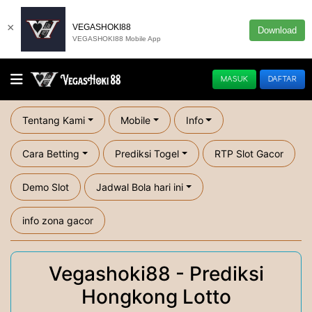
×
VEGASHOKI88
Download
VEGASHOKI88 Mobile App
MASUK
DAFTAR
Tentang Kami
Mobile
Info
Cara Betting
Prediksi Togel
RTP Slot Gacor
Demo Slot
Jadwal Bola hari ini
info zona gacor
Vegashoki88 - Prediksi
Hongkong Lotto