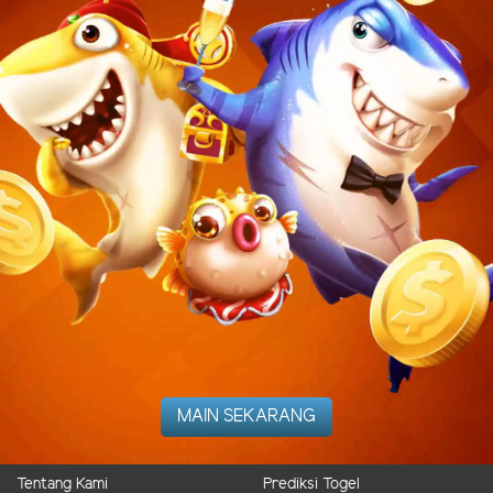
MAIN SEKARANG
Tentang Kami
Prediksi Togel