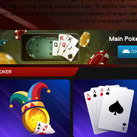
me, ceme keliling, omaha, capsa susun, super 10, domino dan ma
oker dan taruhan kartu lainnya kamu bisa mainkan dimanapun dan
smartphone ataupun tablet
Dow
OKER