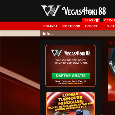
PROMO
PROM
BERANDA
SPORTBOOK
E-SPORT
SLOT
Info :
Dapatkan F
Be