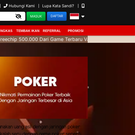
Hubungi Kami
Lupa Kata Sandi?
DAFTAR
ANGKAS
TEMBAK IKAN
REFERRAL
PROMOSI
i Game Terbaru Vagashoki88 Casino Proxy Betting. Even
kan uang asli dengan jaringan poker
ak kalah seru dengan game poker seperti