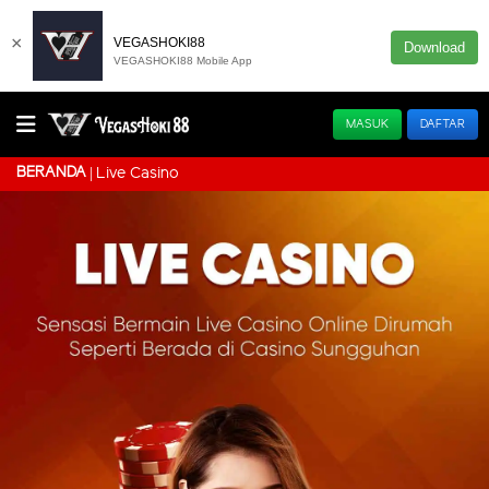
×
VEGASHOKI88
Download
VEGASHOKI88 Mobile App
MASUK
DAFTAR
BERANDA
Live Casino